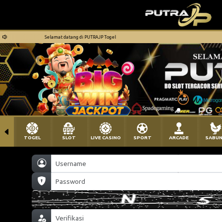
Selamat datang di PUTRAJP Togel
TOGEL
SLOT
LIVE CASINO
SPORT
ARCADE
SABU