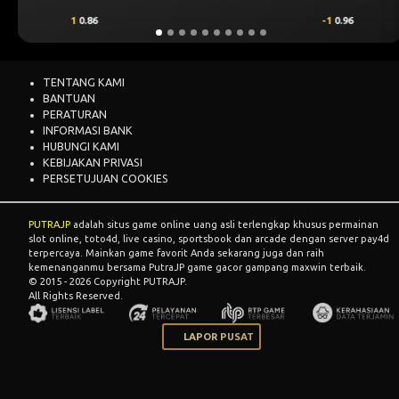
-1
0.96
-0.5
0.95
TENTANG KAMI
BANTUAN
PERATURAN
INFORMASI BANK
HUBUNGI KAMI
KEBIJAKAN PRIVASI
PERSETUJUAN COOKIES
PUTRAJP
adalah situs game online uang asli terlengkap khusus permainan
slot online, toto4d, live casino, sportsbook dan arcade dengan server pay4d
terpercaya. Mainkan game favorit Anda sekarang juga dan raih
kemenanganmu bersama PutraJP game gacor gampang maxwin terbaik.
© 2015 - 2026 Copyright PUTRAJP.
All Rights Reserved.
LAPOR PUSAT