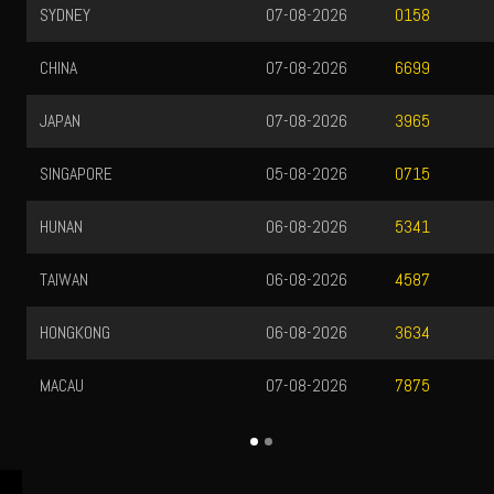
SYDNEY
07-08-2026
0158
CHINA
07-08-2026
6699
JAPAN
07-08-2026
3965
SINGAPORE
05-08-2026
0715
HUNAN
06-08-2026
5341
TAIWAN
06-08-2026
4587
HONGKONG
06-08-2026
3634
MACAU
07-08-2026
7875