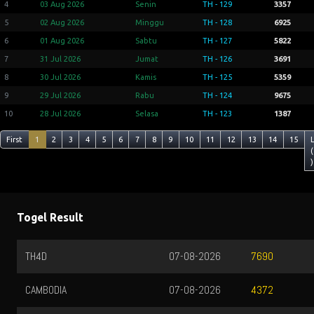
4
03 Aug 2026
Senin
TH - 129
3357
5
02 Aug 2026
Minggu
TH - 128
6925
6
01 Aug 2026
Sabtu
TH - 127
5822
7
31 Jul 2026
Jumat
TH - 126
3691
8
30 Jul 2026
Kamis
TH - 125
5359
9
29 Jul 2026
Rabu
TH - 124
9675
10
28 Jul 2026
Selasa
TH - 123
1387
First
1
2
3
4
5
6
7
8
9
10
11
12
13
14
15
(
)
Togel Result
TH4D
07-08-2026
7690
CAMBODIA
07-08-2026
4372