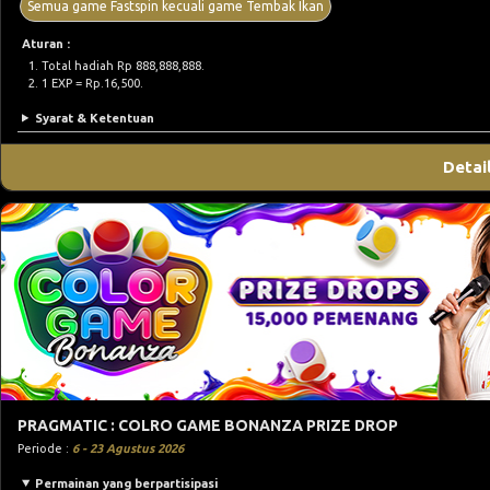
Semua game Fastspin kecuali game Tembak Ikan
Aturan :
Total hadiah Rp 888,888,888.
1 EXP = Rp.16,500.
Syarat & Ketentuan
Detai
PRAGMATIC : COLRO GAME BONANZA PRIZE DROP
Periode :
6 - 23 Agustus 2026
Permainan yang berpartisipasi