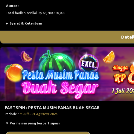
Aturan :
Total hadiah senilai Rp 68,780,250,000.
Syarat & Ketentuan
Detai
FASTSPIN : PESTA MUSIM PANAS BUAH SEGAR
Periode :
1 Juli - 31 Agustus 2026
Permainan yang berpartisipasi