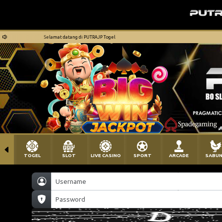
at datang di PUTRAJP Togel
Selamat datang di PUTRAJP Togel
TOGEL
SLOT
LIVE CASINO
SPORT
ARCADE
SABU