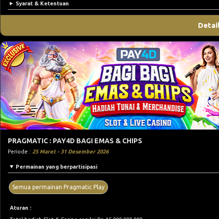
Syarat & Ketentuan
Detai
PRAGMATIC : PAY4D BAGI EMAS & CHIPS
Periode :
25 Maret - 31 Desember 2026
Permainan yang berpartisipasi
Semua permainan Pragmatic Play
Aturan :