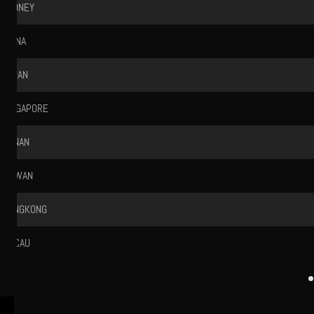
MALAYSIA
SAEKEO
SZECHUAN
SHANGHAI6D
MAURITIUS
THAILAND
GUINEA
LIBERIA