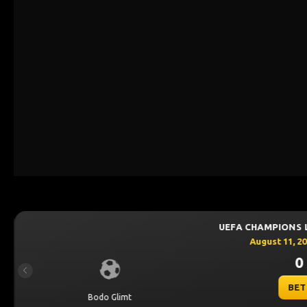
UEFA CHAMPIONS 
August 11, 20
0 
Previous
BET
Bodo Glimt