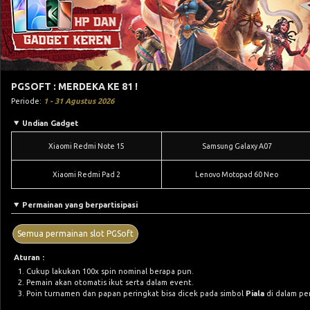
PGSOFT : MERDEKA KE 81 !
Periode:
1 - 31 Agustus 2026
Undian Gadget
Xiaomi Redmi Note 15
Samsung Galaxy A07
Xiaomi Redmi Pad 2
Lenovo Motopad 60 Neo
Permainan yang berpartisipasi
Semua permainan slot PGSoft
Aturan :
Cukup lakukan 100x spin nominal berapa pun.
Pemain akan otomatis ikut serta dalam event.
Poin turnamen dan papan peringkat bisa dicek pada simbol
Piala
di dalam pe